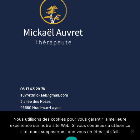
06 17 43 29 76
auvretmickael@gmail.com
3 allée des Roses
49560 Nueil-sur-Layon
Nous utilisons des cookies pour vous garantir la meilleure
expérience sur notre site Web. Si vous continuez à utiliser ce
Conception :
Terre
de Pixels -
Mentions légales
site, nous supposerons que vous en êtes satisfait.