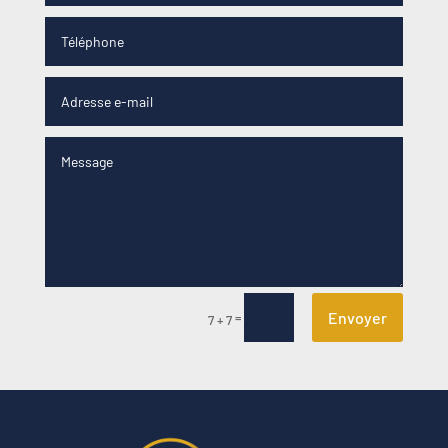
Envoyer
=
7 + 7